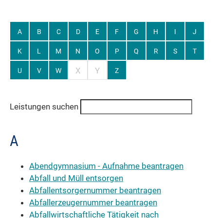
A
B
C
D
E
F
G
H
I
J
K
L
M
N
O
P
Q
R
S
T
X
Y
U
V
W
Z
Leistungen suchen
A
Abendgymnasium - Aufnahme beantragen
Abfall und Müll entsorgen
Abfallentsorgernummer beantragen
Abfallerzeugernummer beantragen
Abfallwirtschaftliche Tätigkeit nach