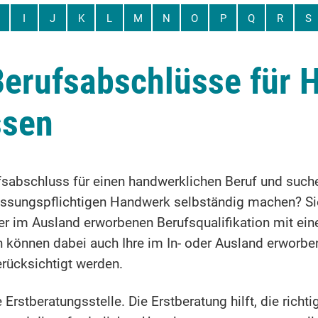
I
J
K
L
M
N
O
P
Q
R
S
erufsabschlüsse für 
ssen
fsabschluss für einen handwerklichen Beruf und such
assungspflichtigen Handwerk selbständig machen? Si
rer im Ausland erworbenen Berufsqualifikation mit e
können dabei auch Ihre im In- oder Ausland erworbe
rücksichtigt werden.
Erstberatungsstelle. Die Erstberatung hilft, die richt