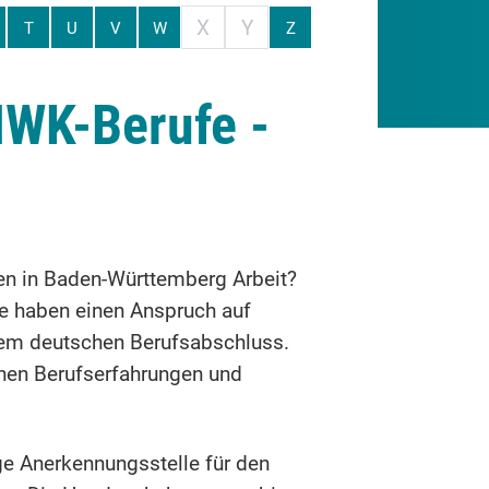
X
Y
T
U
V
W
Z
HWK-Berufe -
en in Baden-Württemberg Arbeit?
e haben einen Anspruch auf
inem deutschen Berufsabschluss.
nen Berufserfahrungen und
ige Anerkennungsstelle für den