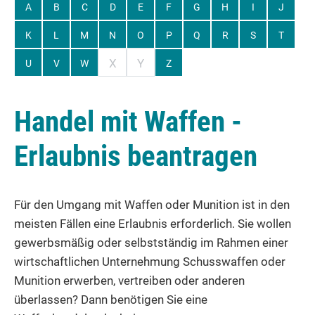
A
B
C
D
E
F
G
H
I
J
K
L
M
N
O
P
Q
R
S
T
X
Y
U
V
W
Z
Handel mit Waffen -
Erlaubnis beantragen
Für den Umgang mit Waffen oder Munition ist in den
meisten Fällen eine Erlaubnis erforderlich. Sie wollen
gewerbsmäßig oder selbstständig im Rahmen einer
wirtschaftlichen Unternehmung Schusswaffen oder
Munition erwerben, vertreiben oder anderen
überlassen? Dann benötigen Sie eine