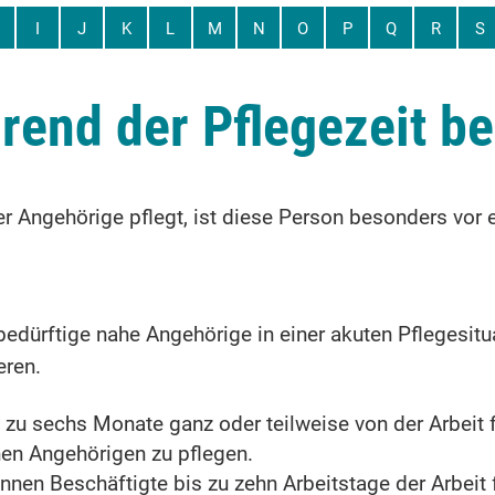
I
J
K
L
M
N
O
P
Q
R
S
end der Pflegezeit b
 Angehörige pflegt, ist diese Person besonders vor 
edürftige nahe Angehörige in einer akuten Pflegesitua
eren.
 zu sechs Monate ganz oder teilweise von der Arbeit f
en Angehörigen zu pflegen.
nnen Beschäftigte bis zu zehn Arbeitstage der Arbeit 