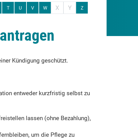
X
Y
T
U
V
W
Z
eantragen
einer Kündigung geschützt.
tion entweder kurzfristig selbst zu
reistellen lassen (ohne Bezahlung),
fernbleiben, um die Pflege zu