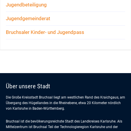
Jugendbeteiligung
Jugendgemeinderat
Bruchsaler Kinder- und Jugendpass
Über unsere Stadt
Die Große Kreisstadt Bruchsal liegt am westlichen Rand des Kraichgaus, am
Übergang des Hügellandes in die Rheinebene, etwa 20 Kilometer nördlich
von Karlsruhe in Baden-Württemberg.
Bruchsal ist die bevölkerungsreichste Stadt des Landkreises Karlsruhe. Als
Mittelzentrum ist Bruchsal Teil der Technologieregion Karlsruhe und der