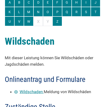
A
B
C
D
E
F
G
H
I
J
K
L
M
N
O
P
Q
R
S
T
X
Y
U
V
W
Z
Wildschaden
Mit dieser Leistung können Sie Wildschäden oder
Jagdschäden melden.
Onlineantrag und Formulare
Wildschaden
Meldung von Wildschäden
Zuständige Stelle