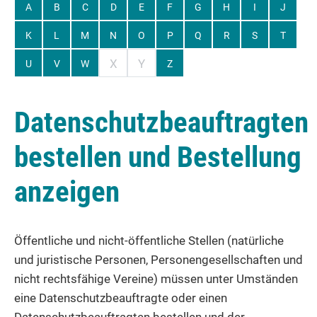
A
B
C
D
E
F
G
H
I
J
K
L
M
N
O
P
Q
R
S
T
X
Y
U
V
W
Z
Datenschutzbeauftragten
bestellen und Bestellung
anzeigen
Öffentliche und nicht-öffentliche Stellen
(natürliche
und juristische Personen, Personengesellschaften und
nicht rechtsfähige Vereine)
müssen unter Umständen
eine Datenschutzbeauftragte oder einen