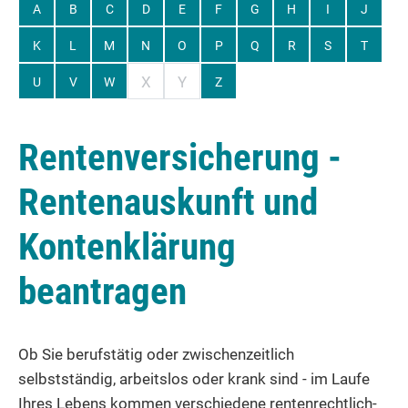
A
B
C
D
E
F
G
H
I
J
K
L
M
N
O
P
Q
R
S
T
X
Y
U
V
W
Z
Rentenversicherung -
Rentenauskunft und
Kontenklärung
beantragen
Ob Sie berufstätig oder zwischenzeitlich
selbstständig, arbeitslos oder krank sind - im Laufe
Ihres Lebens kommen verschiedene rentenrechtlich-