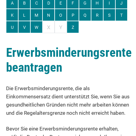
A
B
C
D
E
F
G
H
I
J
K
L
M
N
O
P
Q
R
S
T
X
Y
U
V
W
Z
Erwerbsminderungsrente
beantragen
Die Erwerbsminderungsrente, die als
Einkommensersatz dient unterstützt Sie, wenn Sie aus
gesundheitlichen Gründen nicht mehr arbeiten können
und die Regelaltersgrenze noch nicht erreicht haben.
Bevor Sie eine Erwerbsminderungsrente erhalten,