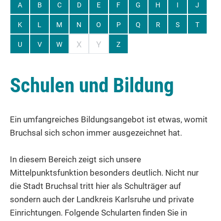
A
B
C
D
E
F
G
H
I
J
K
L
M
N
O
P
Q
R
S
T
X
Y
U
V
W
Z
Schulen und Bildung
Ein umfangreiches Bildungsangebot ist etwas, womit
Bruchsal sich schon immer ausgezeichnet hat.
In diesem Bereich zeigt sich unsere
Mittelpunktsfunktion besonders deutlich. Nicht nur
die Stadt Bruchsal tritt hier als Schulträger auf
sondern auch der Landkreis Karlsruhe und private
Einrichtungen. Folgende Schularten finden Sie in