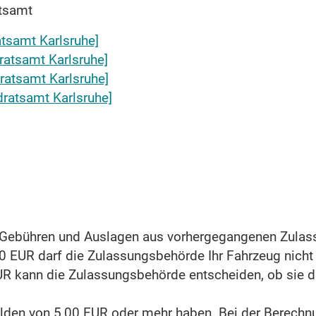
atsamt
atsamt Karlsruhe]
ratsamt Karlsruhe]
dratsamt Karlsruhe]
dratsamt Karlsruhe]
n Gebühren und Auslagen aus vorhergegangenen Zula
0 EUR darf die Zula
s
sungsbehörde Ihr Fahrzeug nicht 
UR kann die Zula
s
sungsbehörde entscheiden, ob sie d
ulden von 5,00 EUR oder mehr haben.
Bei der Berechn