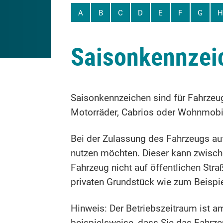
A
B
C
D
E
F
G
H
Saisonkennzei
Saisonkennzeichen sind für Fahrzeug
Motorräder, Cabrios oder Wohnmobil
Bei der Zulassung des Fahrzeugs auf
nutzen möchten. Dieser kann zwische
Fahrzeug nicht auf öffentlichen Str
privaten Grundstück
wie zum Beispie
Hinweis:
Der Betriebszeitraum ist a