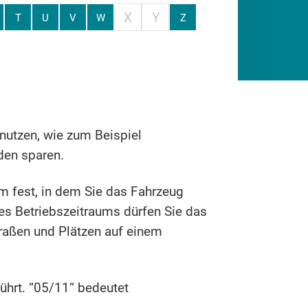
X
Y
T
U
V
W
Z
nutzen, wie zum Beispiel
den sparen.
m fest, in dem Sie das Fahrzeug
es Betriebszeitraums dürfen Sie das
traßen und Plätzen auf einem
ührt. “05/11“ bedeutet