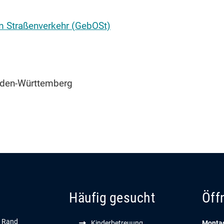
 Straßenverkehr (GebOSt)
aden-Württemberg
Häufig gesucht
Öff
n Rand
Kinderbetreuung
Montag