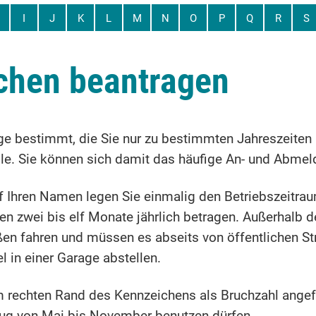
I
J
K
L
M
N
O
P
Q
R
S
chen beantragen
e bestimmt, die Sie nur zu bestimmten Jahreszeiten 
e. Sie können sich damit das häufige An- und Abmel
 Ihren Namen legen Sie einmalig den Betriebszeitrau
n zwei bis elf Monate jährlich betragen. Außerhalb d
aßen fahren und müssen es abseits von öffentlichen S
l in einer Garage
abstellen.
m rechten Rand des Kennze
i
chens als Bruchzahl angef