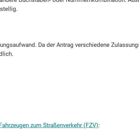
ne andere Buchstaben- oder Nummernkombination. Au
tellig.
ungsaufwand. Da der Antrag verschiedene Zulassungs
dlich.
 Fahrzeugen zum Straßenverkehr (FZV)
: