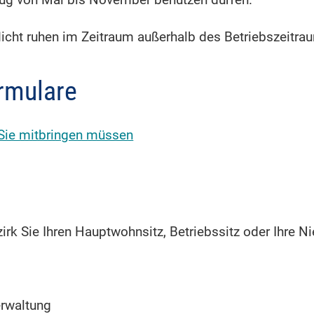
eug von Mai bis November benutzen dürfen.
licht ruhen im Zeitraum auße
r
halb des Betriebszeitra
rmulare
Sie mitbringen müssen
irk Sie Ihren Hauptwohnsitz, Betriebssitz oder Ihre N
erwaltung