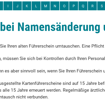
I
J
K
L
M
N
O
P
Q
R
S
- bei Namensänderung
Sie Ihren alten Führerschein umtauschen. Eine Pflich
in, müssen Sie sich bei Kontrollen durch Ihren Perso
nn es aber sinnvoll sein, wenn Sie Ihren Führerschein
estellte Kartenführerscheine sind auf 15 Jahre befris
alle 15 Jahre erneuert werden. Regelmäßige ärztlic
tausch nicht verbunden.