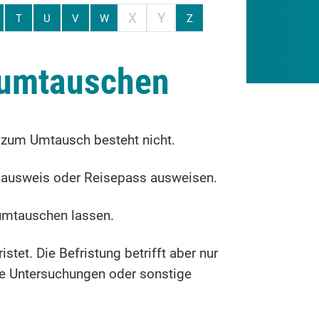
X
Y
T
U
V
W
Z
 umtauschen
t zum Umtausch besteht nicht.
nalausweis oder Reisepass ausweisen.
 umtauschen lassen.
tet. Die Befristung betrifft aber nur
he Untersuchungen oder sonstige