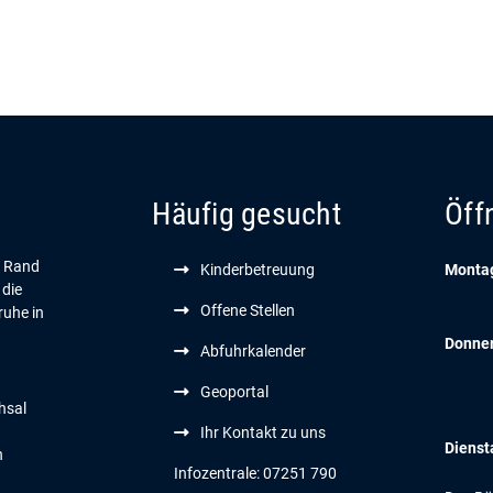
Häufig gesucht
Öff
n Rand
Kinderbetreuung
Montag
 die
Offene Stellen
ruhe in
Donne
Abfuhrkalender
Geoportal
hsal
Ihr Kontakt zu uns
Dienst
n
Infozentrale: 07251 790