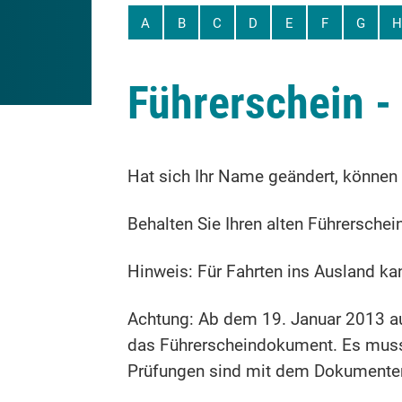
A
B
C
D
E
F
G
H
Führerschein 
Hat sich Ihr Name geändert, können 
Behalten Sie Ihren alten Führersche
Hinweis:
Für Fa
hrten ins Ausland ka
Achtung: Ab dem 19. Januar 2013 ausg
das Führerscheindokument. Es muss 
Prüfungen sind mit dem Dokumenten