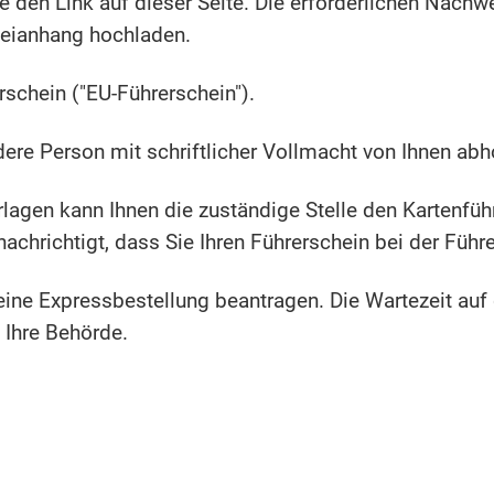
te den Link auf dieser Seite. Die erforderlichen Nach
teianhang hochladen.
rschein ("EU-Führerschein").
dere Person mit schriftlicher Vollmacht von Ihnen abh
erlagen kann Ihnen die zuständige Stelle den Kartenf
chrichtigt, dass Sie Ihren Führ
erschein bei der Führ
ine Expressbestellung beantragen. Die Wartezeit auf
n Ihre Behörde.