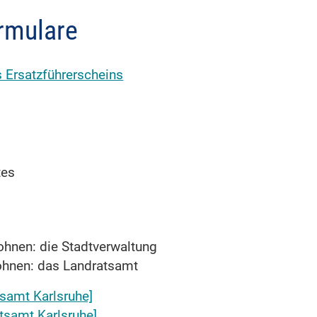
rmulare
s Ersatzführerscheins
tes
ohnen: die Stadtverwaltung
ohnen: das Landratsamt
tsamt Karlsruhe]
atsamt Karlsruhe]