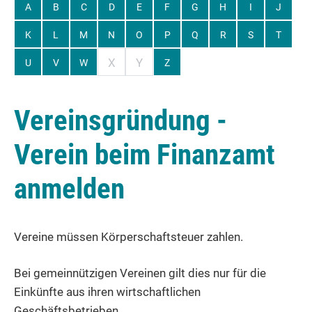
A
B
C
D
E
F
G
H
I
J
K
L
M
N
O
P
Q
R
S
T
X
Y
U
V
W
Z
Vereinsgründung -
Verein beim Finanzamt
anmelden
Vereine müssen Körperschaftsteuer zahlen.
Bei gemeinnützigen Vereinen gilt dies nur für die
Einkünfte aus ihren wirtschaftlichen
Geschäftsbetrieben.