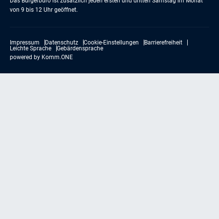
Das Bürgerbüro ist zusätzlich jeden ersten und dritten Samstag im Monat
von 9 bis 12 Uhr geöffnet.
Impressum
Datenschutz
Cookie-Einstellungen
Barrierefreiheit
Leichte Sprache
Gebärdensprache
powered by
Komm.ONE