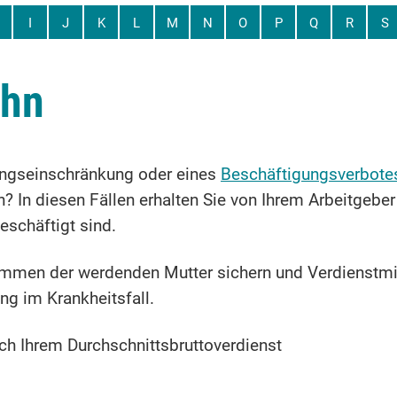
I
J
K
L
M
N
O
P
Q
R
S
ohn
ungseinschränkung oder eines
Beschäftigungsverbote
n? In diesen Fällen erhalten Sie von Ihrem Arbeitgeber
eschäftigt sind.
ommen der werdenden Mutter sichern und Verdienstmi
ung im Krankheitsfall.
ach Ihrem Durchschnittsbruttoverdienst