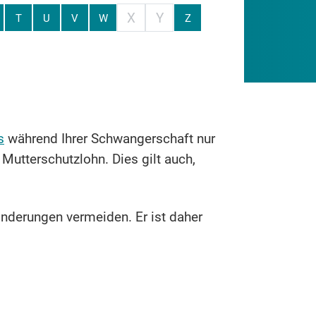
X
Y
T
U
V
W
Z
s
während Ihrer Schwangerschaft nur
 Mutterschutzlohn. Dies gilt auch,
nderungen vermeiden. Er ist daher