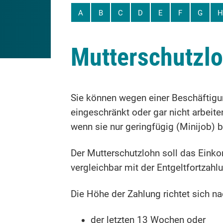
A
B
C
D
E
F
G
H
Mutterschutzl
Sie können wegen einer Beschäftig
eingeschränkt oder gar nicht arbeite
wenn sie nur geringfügig (Minijob) b
Der Mutterschutzlohn soll das Eink
vergleichbar mit der Entgeltfortzahl
Die Höhe der Zahlung richtet sich n
der letzten 13 Wochen oder