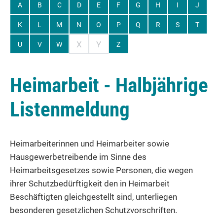
A
B
C
D
E
F
G
H
I
J
K
L
M
N
O
P
Q
R
S
T
X
Y
U
V
W
Z
Heimarbeit - Halbjährige
Listenmeldung
Heimarbeiterinnen und Heimarbeiter sowie
Hausgewerbetreibende im Sinne des
Heimarbeitsgesetzes sowie Personen, die wegen
ihrer Schutzbedürftigkeit den in Heimarbeit
Beschäftigten gleichgestellt sind, unterliegen
besonderen gesetzlichen Schutzvorschriften.