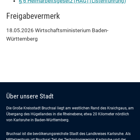
§ 6 Heimarbeitsgesetz (HAG) (Listenführung)
Freigabevermerk
18.05.2026 Wirtschaftsministerium Baden-
Württemberg
Über unsere Stadt
Die Große Kreisstadt Bruchsal liegt am westlichen Rand des Kraichgaus, am
Übergang des Hügellandes in die Rheinebene, etwa 20 Kilometer nördlich
von Karlsruhe in Baden-Württemberg.
Bruchsal ist die bevölkerungsreichste Stadt des Landkreises Karlsruhe. Als
Mittelzentrum ist Bruchsal Teil der Technologieregion Karlsruhe und der