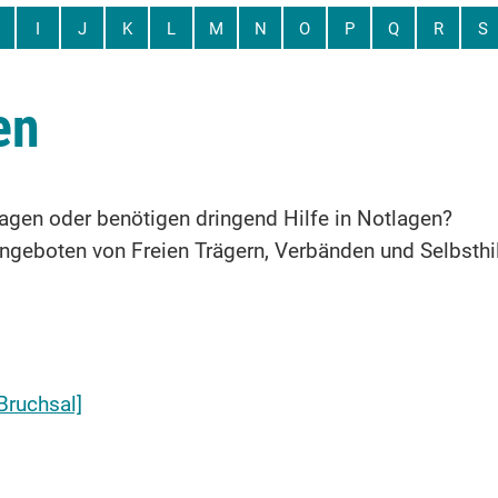
I
J
K
L
M
N
O
P
Q
R
S
en
lagen oder benötigen dringend Hilfe in Notlagen?
Angeboten von Freien Trägern, Verbänden und Selbsthi
Bruchsal]