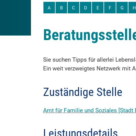
A
B
C
D
E
F
G
H
Beratungsstell
Sie suchen Tipps für allerlei Lebens
Ein weit verzweigtes Netzwerk mit 
Zuständige Stelle
Amt für Familie und Soziales [Stadt 
Leistungsdetails