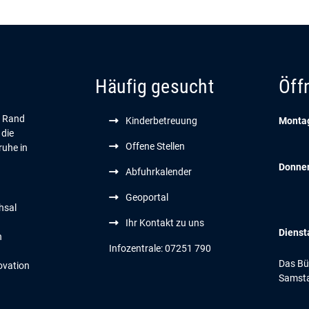
Häufig gesucht
Öff
n Rand
Kinderbetreuung
Montag
 die
Offene Stellen
ruhe in
Donne
Abfuhrkalender
Geoportal
hsal
Ihr Kontakt zu uns
Dienst
n
Infozentrale: 07251 790
Das Bür
ovation
Samsta