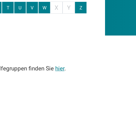
X
Y
T
U
V
W
Z
lfegruppen finden Sie
hier
.