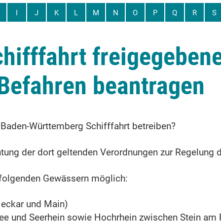
I
J
K
L
M
N
O
P
Q
R
S
chifffahrt freigegeben
Befahren beantragen
Baden-Württemberg Schifffahrt betreiben?
htung der dort geltenden Verordnungen zur Regelung de
uf folgenden Gewässern möglich:
Neckar und Main)
ee und Seerhein sowie Hochrhein zwischen Stein am R