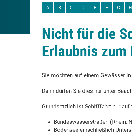
A
B
C
D
E
F
G
H
Nicht für die S
Erlaubnis zum 
Sie möchten auf einem Gewässer in 
Dann dürfen Sie dies nur unter Beac
Grundsätzlich ist Schifffahrt nur a
Bundeswasserstraßen (Rhein, 
Bodensee einschließlich Unters