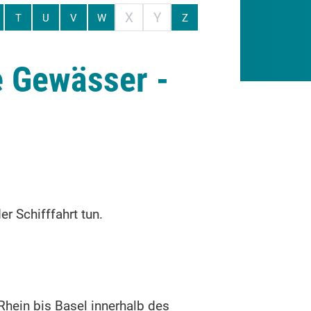
X
Y
T
U
V
W
Z
e Gewässer -
r Schifffahrt tun.
hein bis Basel innerhalb des