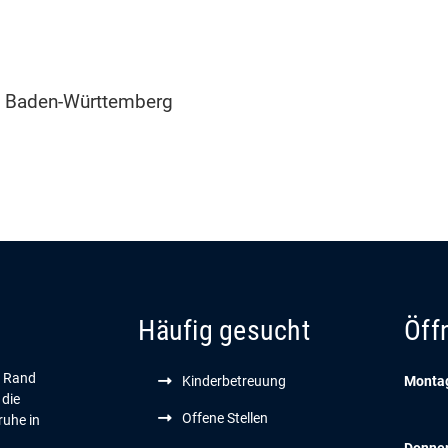
um Baden-Württemberg
Häufig gesucht
Öff
n Rand
Kinderbetreuung
Montag
 die
Offene Stellen
ruhe in
Donne