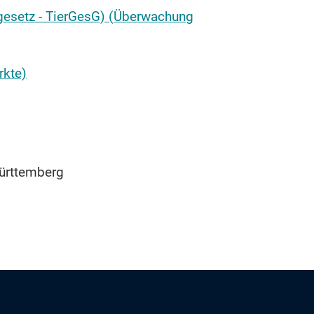
gesetz - TierGesG) (Überwachung
rkte)
Württemberg