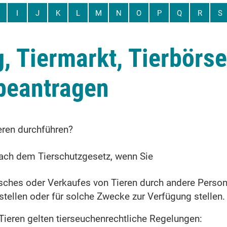
I
J
K
L
M
N
O
P
Q
R
S
, Tiermarkt, Tierbörse
beantragen
eren durchführen?
nach dem Tierschutzgesetz, wenn Sie
ches oder Verkaufes von Tieren durch andere Person
tellen oder für solche Zwecke zur Verfügung stellen.
Tieren gelten tierseuchenrechtliche Regelungen
: