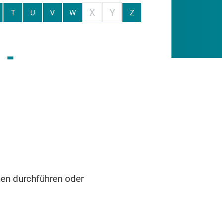
X
Y
T
U
V
W
Z
 -
en durchführen oder