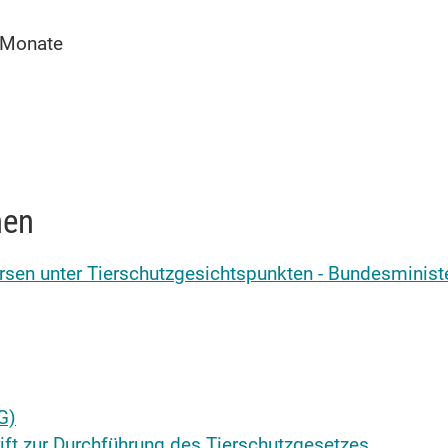
 Monate
nen
börsen unter Tierschutzgesichtspunkten - Bundesminist
G)
ft zur Durchführung des Tierschutzgesetzes