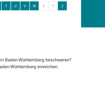
X
Y
T
U
V
W
Z
n
ung in Baden-Württemberg beschweren?
Baden-Württemberg einreichen.