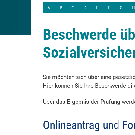
A
B
C
D
E
F
G
H
Beschwerde üb
Sozialversiche
Sie möchten sich über eine gesetzli
Hier können Sie Ihre Beschwerde dir
Über das Ergebnis der Prüfung werden
Onlineantrag und Fo