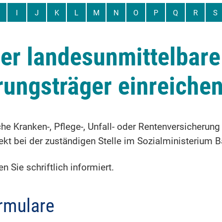
I
J
K
L
M
N
O
P
Q
R
S
er landesunmittelbare
rungsträger einreiche
che Kranken-, Pflege-, Unfall- oder Rentenversicher
ekt bei der zuständigen Stelle im Sozialministerium 
 Sie schriftlich informiert.
rmulare