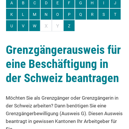
A
B
C
D
E
F
G
H
I
J
K
L
M
N
O
P
Q
R
S
T
X
Y
U
V
W
Z
Grenzgängerausweis für
eine Beschäftigung in
der Schweiz beantragen
Möchten Sie als Grenzgänger oder Grenzgängerin in
der Schweiz arbeiten? Dann benötigen Sie eine
Grenzgängerbewilligung (Ausweis G). Diesen Ausweis
beantragt in gewissen Kantonen Ihr Arbeitgeber für