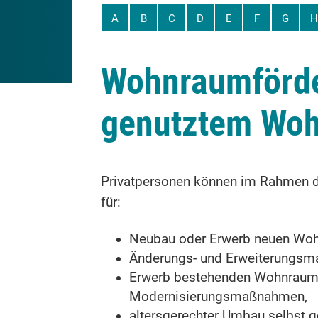
A
B
C
D
E
F
G
H
Wohnraumförde
genutztem Woh
Privatpersonen können im Rahmen 
für:
Neubau oder Erwerb neuen Wohn
Änderungs- und Erweiterungsm
Erwerb bestehenden Wohnraums 
Modernisierungsmaßnahmen,
altersgerechter Umbau selbst 