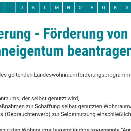
I
J
K
L
M
N
O
P
Q
R
S
rung - Förderung von 
neigentum beantrage
des geltenden Landeswohnraumförderungsprogramms 
raums, der selbst genutzt wird,
aßnahmen zur Schaffung selbst genutzten Wohnraum
(Gebrauchterwerb) zur Selbstnutzung einschließlic
genutzten Wohnraums (eigenständige sogenannte "Anp