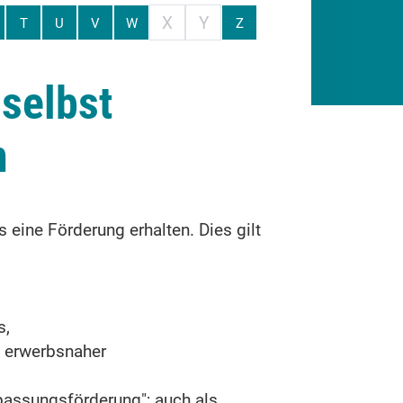
X
Y
T
U
V
W
Z
selbst
n
eine Förderung erhalten.
Dies gilt
s,
h erwerbsnaher
assungsförderung"; auch als