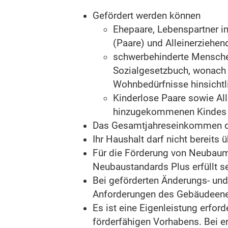
Gefördert werden können
Ehepaare, Lebenspartner i
(Paare) und Alleinerziehe
schwerbehinderte Mensche
Sozialgesetzbuch, wonach e
Wo
hnbedürfnisse hinsicht
Kinderlose Paare sowie Al
hinzugekommenen Kindes e
Das Gesamtjahreseinkommen dar
Ihr Haushalt darf nicht berei
Für die Förderung von Neubau
Neubaustandards Plus erfüllt se
Bei geförderten Änderungs- un
Anforderungen des Gebäudeener
Es ist eine Eigenleistung erford
förderfähigen Vorhabens. Bei e