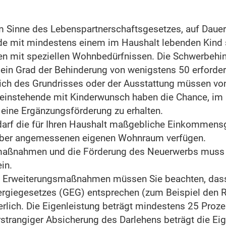
m Sinne des Lebenspartnerschaftsgesetzes, auf Dau
nde mit mindestens einem im Haushalt lebenden Kind
n mit speziellen Wohnbedürfnissen.
Die Schwerbehi
in Grad der Behinderung von wenigstens 50 erforderli
lich des Grundrisses oder der Ausstattung müssen vo
leinstehende mit Kinderwunsch haben die Chance, im F
ine Ergänzungsförderung zu erhalten.
f die für Ihren Haushalt maßgebliche Einkommensgr
ts über angemessenen eigenen Wohnraum verfügen.
maßnahmen und die Förderung des Neuerwerbs muss 
in.
d Erweiterungsmaßnahmen müssen Sie beachten, dass
giegesetzes (GEG) entsprechen (zum Beispiel den Ri
erlich.
Die Eigenleistung beträgt mindestens 25 Proz
rstrangiger Absicherung des Darlehens beträgt die Ei