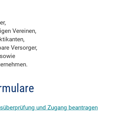
er,
igen Vereinen,
ktikanten,
are Versorger,
 sowie
ternehmen.
rmulare
itsüberprüfung und Zugang beantragen