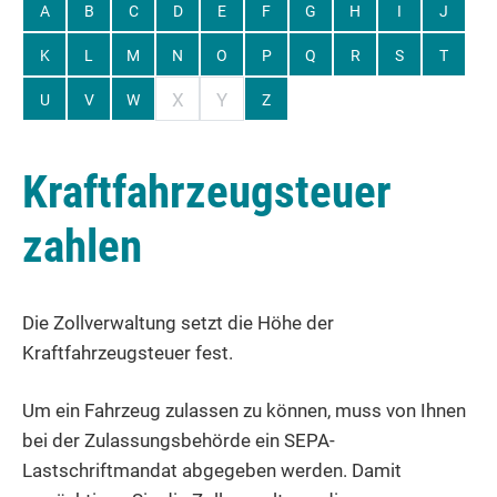
A
B
C
D
E
F
G
H
I
J
K
L
M
N
O
P
Q
R
S
T
X
Y
U
V
W
Z
Kraftfahrzeugsteuer
zahlen
Die Zollverwaltung setzt die Höhe der
Kraftfahrzeugsteuer fest.
Um ein Fahrzeug zulassen zu können, muss von Ihnen
bei der Zulassungsbehörde ein SEPA-
Lastschriftmandat abgegeben werden. Damit