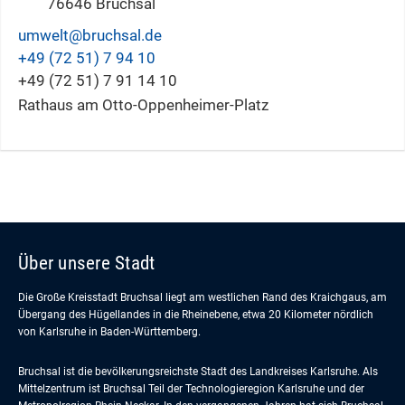
76646
Bruchsal
umwelt@bruchsal.de
+49 (72
51) 7
94
10
+49 (72
51) 7
91
14
10
Rathaus am Otto-Oppenheimer-Platz
Über unsere Stadt
Die Große Kreisstadt Bruchsal liegt am westlichen Rand des Kraichgaus, am
Übergang des Hügellandes in die Rheinebene, etwa 20 Kilometer nördlich
von Karlsruhe in Baden-Württemberg.
Bruchsal ist die bevölkerungsreichste Stadt des Landkreises Karlsruhe. Als
Mittelzentrum ist Bruchsal Teil der Technologieregion Karlsruhe und der