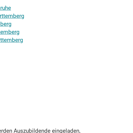
sruhe
rttemberg
berg
temberg
ttemberg
rden Auszubildende eingeladen,