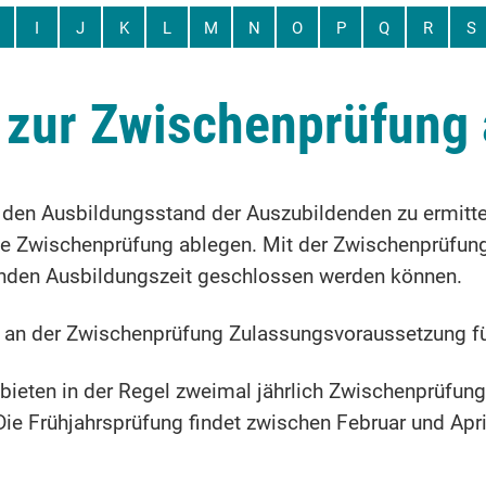
I
J
K
L
M
N
O
P
Q
R
S
 zur Zwischenprüfung
 den Ausbildungsstand der Auszubildenden zu ermitte
ne Zwischenprüfung ablegen.
Mit der Zwischenprüfung
benden Ausbildungszeit geschlossen werden können.
e an der Zwischenprüfung Zulassungsvoraussetzung fü
bieten in der Regel zweimal jährlich Zwischenprüfun
Die Frühjahrsprüfung findet zwischen Februar und Apr