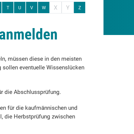
X
Y
T
U
V
W
Z
 anmelden
ln, müssen diese in den meisten
 sollen eventuelle Wissenslücken
r die Abschlussprüfung.
gen für die kaufmännischen und
il, die Herbstprüfung zwischen