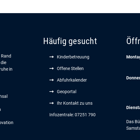
Häufig gesucht
Öff
n Rand
Kinderbetreuung
Montag
 die
Offene Stellen
ruhe in
Donne
Abfuhrkalender
Geoportal
hsal
Ihr Kontakt zu uns
Dienst
n
Infozentrale: 07251 790
Das Bür
ovation
Samsta