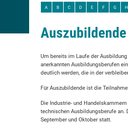
A
B
C
D
E
F
G
H
Auszubildende
Um bereits im Laufe der Ausbildung
anerkannten Ausbildungsberufen ei
deutlich werden, die in der verblei
Für Auszubildende ist die Teilnahm
Die Industrie- und Handelskammern 
technischen Ausbildungsberufe an.
September und Oktober statt.