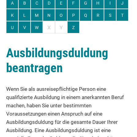
A
B
C
D
E
F
G
H
I
J
K
L
M
N
O
P
Q
R
S
T
X
Y
U
V
W
Z
Ausbildungsduldung
beantragen
Wenn Sie als ausreisepflichtige Person eine
qualifizierte Ausbildung in einem anerkannten Beruf
machen, haben Sie unter bestimmten
Voraussetzungen einen Anspruch auf eine
Ausbildungsduldung für die gesamte Dauer Ihrer
Ausbildung. Eine Ausbildungsduldung ist eine