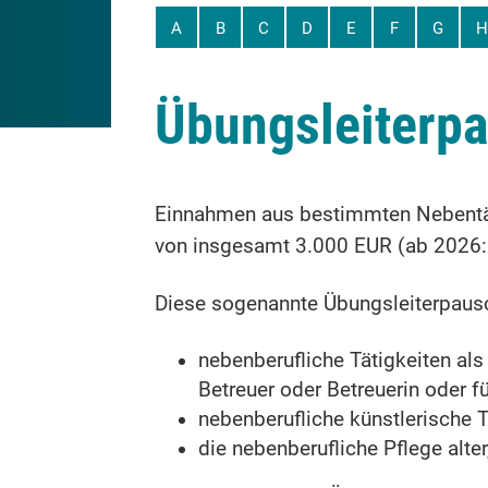
A
B
C
D
E
F
G
H
Übungsleiterp
Einnahmen aus bestimmten Nebentäti
von insgesamt 3.000 EUR (ab 2026: 
Diese sogenannte Übungsleiterpausc
nebenberufliche Tätigkeiten als 
Betreuer oder Betreuerin oder f
nebenberufliche künstlerische T
die nebenberufliche Pflege alte