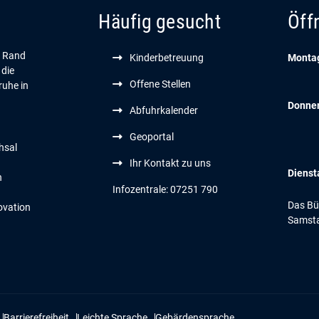
Häufig gesucht
Öff
n Rand
Kinderbetreuung
Montag
 die
Offene Stellen
ruhe in
Donne
Abfuhrkalender
Geoportal
hsal
Ihr Kontakt zu uns
Dienst
n
Infozentrale: 07251 790
Das Bür
ovation
Samsta
Barrierefreiheit
Leichte Sprache
Gebärdensprache