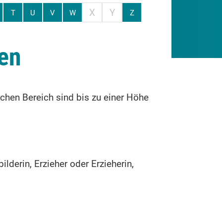
X
Y
T
U
V
W
Z
en
chen Bereich sind bis zu einer Höhe
lderin, Erzieher oder Erzieherin,