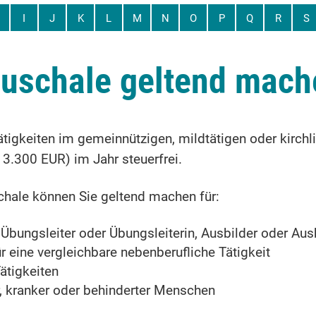
I
J
K
L
M
N
O
P
Q
R
S
auschale geltend mach
gkeiten im gemeinnützigen, mildtätigen oder kirchli
3.300 EUR) im Jahr steuerfrei.
hale können Sie geltend machen für:
Übungsleiter oder Übungsleiterin, Ausbilder oder Ausbi
ür eine vergleichbare nebenberufliche Tätigkeit
ätigkeiten
r, kranker oder behinderter Menschen