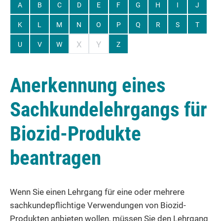
A
B
C
D
E
F
G
H
I
J
K
L
M
N
O
P
Q
R
S
T
X
Y
U
V
W
Z
Anerkennung eines
Sachkundelehrgangs für
Biozid-Produkte
beantragen
Wenn Sie einen Lehrgang für eine oder mehrere
sachkundepflichtige Verwendungen von Biozid-
Produkten anbieten wollen, müssen Sie den Lehrgang