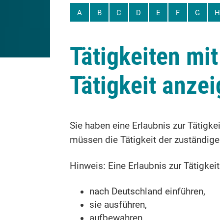
A
B
C
D
E
F
G
H
Tätigkeiten mi
Tätigkeit anze
Sie haben eine Erlaubnis zur Tätigke
müssen die Tätigkeit der zuständige
Hinweis:
Eine Erlaubnis zur Tätigkei
nach Deutschland einführen,
sie ausführen,
aufbewahren,