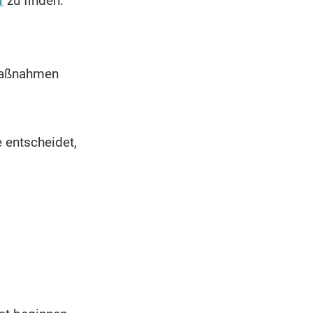
r
zu finden.
smaßnahmen
e entscheidet,