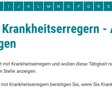
I
J
K
L
M
N
O
P
Q
R
S
t Krankheitserregern 
igen
it mit Krankheitserregern und wollen diese Tätigkeit
n Stelle anzeigen.
t mit Krankheitserregern benötigen Sie, wenn Sie Kran