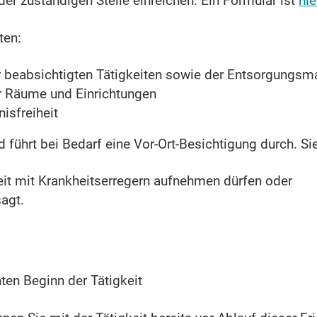
der zuständigen Stelle einreichen.
Ein Formular ist
hie
ten:
 beabsichtigten Tätigkeiten sowie der Entsorgung
r Räume und Einrichtungen
isfreiheit
d führt bei Bedarf eine Vor-Ort-Besichtigung durch. Si
keit mit Krankheitserregern aufnehmen dürfen oder
sagt.
en Beginn der Tätigkeit