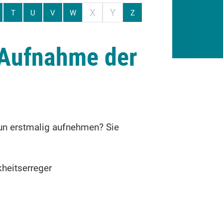
X
Y
T
U
V
W
Z
- Aufnahme der
 nun erstmalig aufnehmen? Sie
kheitserreger