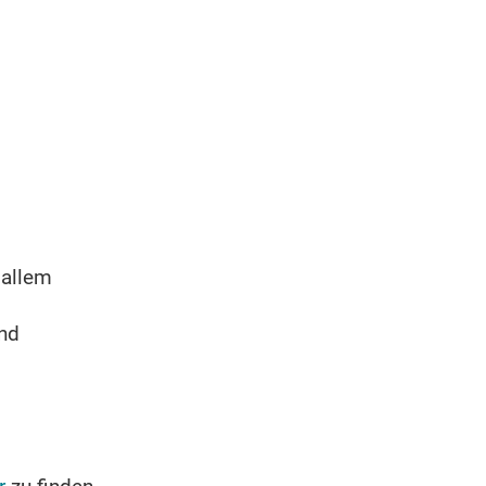
 allem
und