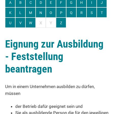
A
B
C
D
E
F
G
H
I
J
K
L
M
N
O
P
Q
R
S
T
X
Y
U
V
W
Z
Eignung zur Ausbildung
- Feststellung
beantragen
Um in einem Unternehmen ausbilden zu dürfen,
müssen
der Betrieb dafür geeignet sein und
Sie als ausbildende Person die für den jeweiligen