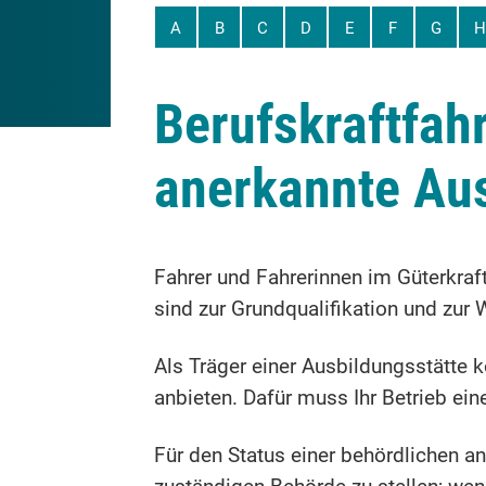
A
B
C
D
E
F
G
H
Berufskraftfahr
anerkannte Aus
Fahrer und Fahrerinnen im Güterkraf
sind zur Grundqualifikation und zur W
Als Träger einer Ausbildungsstätte 
anbieten. Dafür muss Ihr Betrieb ei
Für den Status einer behördlichen a