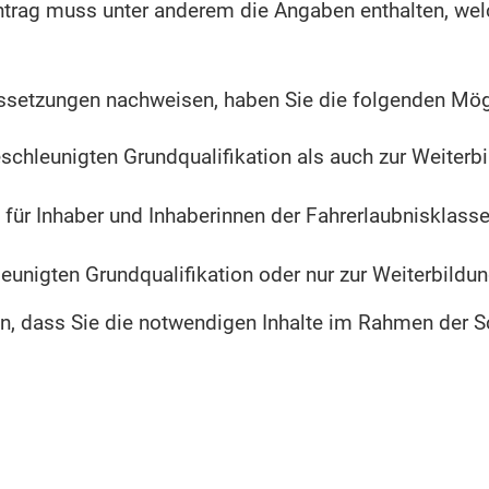
Antrag muss unter anderem die Angaben enthalten, wel
ssetzungen nachweisen, h
a
ben Sie die folgenden Mög
eschleunigten Grundqualif
kation als auch zur Weiterb
für Inhaber und Inhaberi
n
nen der Fahrerlaubnisklass
leunigten Grundqualifikat
i
on oder nur zur Weiterbildun
n, dass Sie die notwendigen Inhalte im Rahmen der S