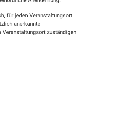
 behördliche Anerkennung.
h, für jeden Veranstaltungsort
tzlich anerkannte
m Veransta
l
tungsort zuständigen