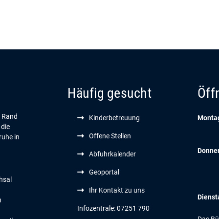
Häufig gesucht
Öff
n Rand
Kinderbetreuung
Montag
 die
Offene Stellen
ruhe in
Donne
Abfuhrkalender
Geoportal
hsal
Ihr Kontakt zu uns
Dienst
n
Infozentrale: 07251 790