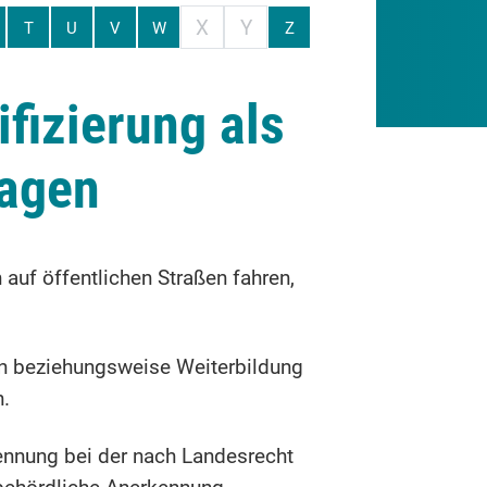
X
Y
T
U
V
W
Z
ifizierung als
ragen
auf öffentlichen Straßen fahren,
ion beziehungsweise Weiterbildung
n.
kennung bei der nach Landesrecht