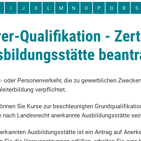
I
J
K
L
M
N
O
P
Q
R
S
er-Qualifikation - Zert
bildungsstätte beant
t- oder Personenverkehr, die zu gewerblichen Zwecken 
eiterbildung verpflichtet.
können Sie Kurse zur beschleunigten Grundqualifikat
ne nach Landesrecht anerkannte Ausbildungsstätte sei
nerkannten Ausbildungsstätte ist ein Antrag auf Aner