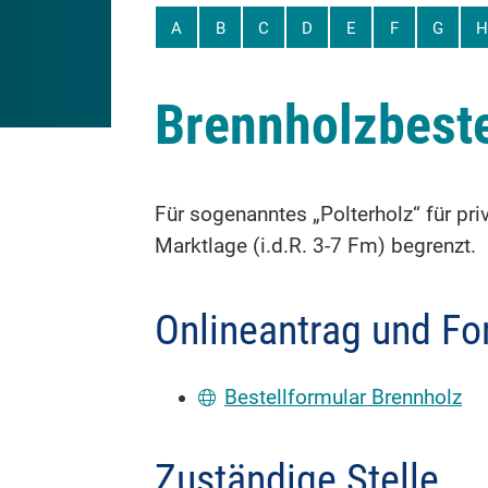
A
B
C
D
E
F
G
H
Brennholzbest
Für sogenanntes „Polterholz“ für pr
Marktlage (i.d.R. 3-7 Fm) begrenzt.
Onlineantrag und Fo
Bestellformular Brennholz
Zuständige Stelle