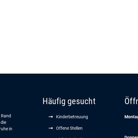
Häufig gesucht
Öff
n Rand
Kinderbetreuung
Montag
 die
Offene Stellen
ruhe in
Donne