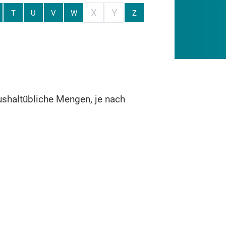
X
Y
T
U
V
W
Z
ushaltübliche Mengen, je nach