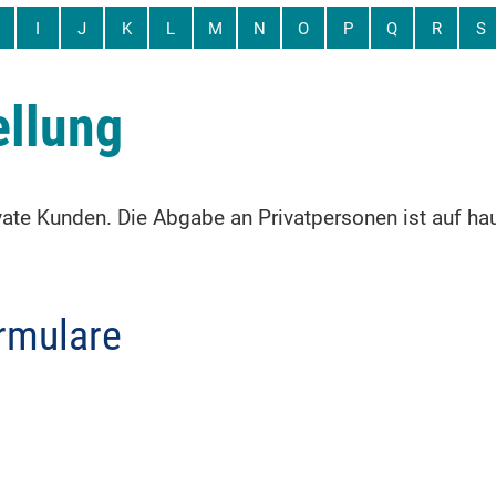
I
J
K
L
M
N
O
P
Q
R
S
ellung
ivate Kunden. Die Abgabe an Privatpersonen ist auf ha
rmulare