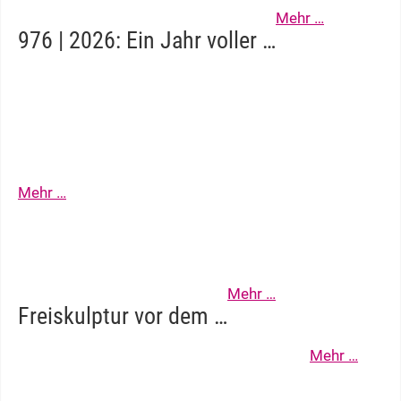
Mehr …
976 | 2026: Ein Jahr voller …
Dreimal Freilicht: Open-Air
Theater in …
Mehr …
Kunstwerk am Damianstor
Mehr …
Freiskulptur vor dem …
Mehr …
Tag des offenen Denkmals