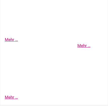
Neujahrskonzert der Stadt
Bruchsal …
Mehr …
Mehr …
Mobiles Geschichtslabor
BDZ eurofestival zupfmusik 14. -
17. Mai 2026 …
Mehr …