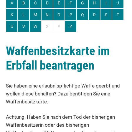
A
B
C
D
E
F
G
H
I
J
K
L
M
N
O
P
Q
R
S
T
X
Y
U
V
W
Z
Waffenbesitzkarte im
Erbfall beantragen
Sie haben eine erlaubnispflichtige Waffe geerbt und
wollen diese behalten? Dazu benötigen Sie eine
Waffenbesitzkarte.
Achtung: Haben Sie nach dem Tod der bisherigen
Waffenbesitzerin oder des bisherigen