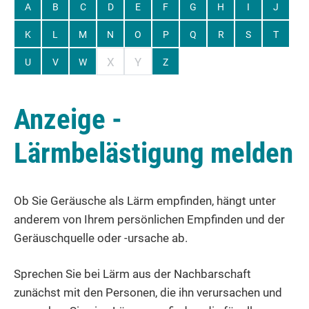
A
B
C
D
E
F
G
H
I
J
K
L
M
N
O
P
Q
R
S
T
X
Y
U
V
W
Z
Anzeige -
Lärmbelästigung melden
Ob Sie Geräusche als Lärm empfinden, hängt unter
anderem von Ihrem persönlichen Empfinden und der
Geräuschquelle oder -ursache ab.
Sprechen Sie bei Lärm aus der Nachbarschaft
zunächst mit den Personen, die ihn verursachen und