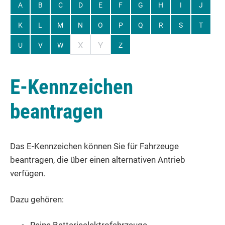
A
B
C
D
E
F
G
H
I
J
K
L
M
N
O
P
Q
R
S
T
X
Y
U
V
W
Z
E-Kennzeichen
beantragen
Das E-Kennzeichen können Sie für Fahrzeuge
beantragen, die über einen alternativen Antrieb
verfügen.
Dazu gehören: