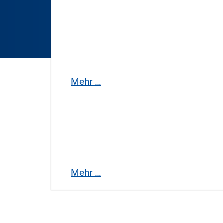
Flächennutzungspla
Mehr …
Rechtskräftige
Bebauungspläne
Mehr …