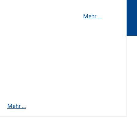
Mehr …
n
Landschaftsplan
Bebauungspläne im
Verfahren
Mehr …