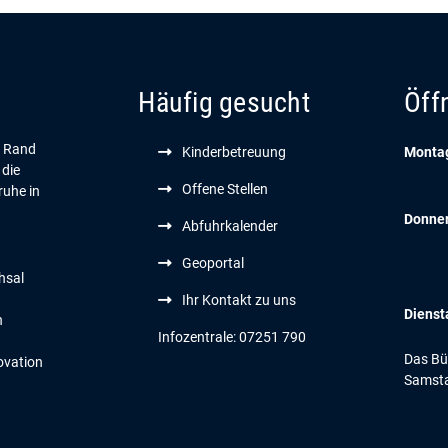
Häufig gesucht
Öff
n Rand
Kinderbetreuung
Montag
 die
Offene Stellen
ruhe in
Donne
Abfuhrkalender
Geoportal
hsal
Ihr Kontakt zu uns
Dienst
n
Infozentrale: 07251 790
Das Bür
ovation
Samsta