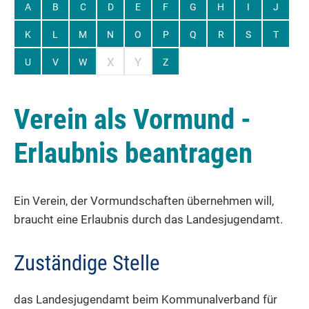
A
B
C
D
E
F
G
H
I
J
K
L
M
N
O
P
Q
R
S
T
X
Y
U
V
W
Z
Verein als Vormund -
Erlaubnis beantragen
Ein Verein, der Vormundschaften übernehmen will,
braucht eine Erlaubnis durch das Landesjugendamt.
Zuständige Stelle
das Landesjugendamt beim Kommunalverband für