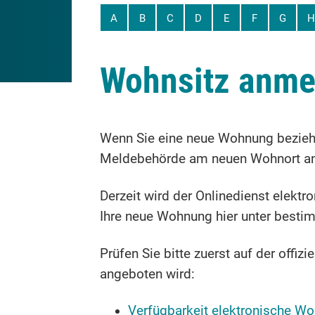
A
B
C
D
E
F
G
H
Wohnsitz anme
Wenn Sie eine neue Wohnung beziehe
Meldebehörde am neuen Wohnort a
Derzeit wird der Onlinedienst elek
Ihre neue Wohnung hier unter besti
Prüfen Sie bitte zuerst auf der offi
angeboten wird:
Verfügbarkeit elektronische W