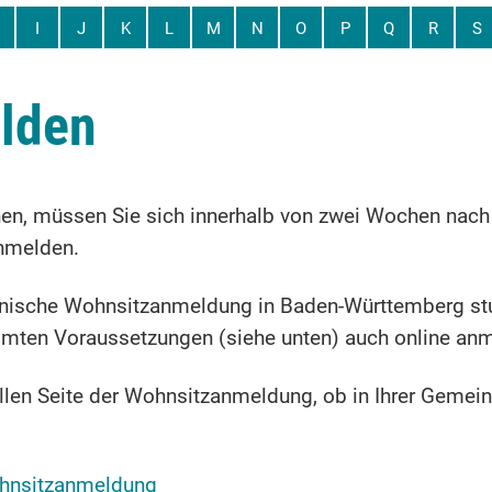
I
J
K
L
M
N
O
P
Q
R
S
lden
n, müssen Sie sich innerhalb von zwei Wochen nach E
nmelden.
tronische Wohnsitzanmeldung in Baden-Württemberg stu
mmten Voraussetzungen (siehe unten) auch online an
ziellen Seite der Wohnsitzanmeldung, ob in Ihrer Gemei
ohnsitzanmeldung