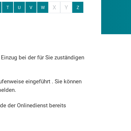
X
Y
T
U
V
W
Z
inzug bei der für Sie zuständigen
fenweise eingeführt . Sie können
melden.
nde der Onlinedienst bereits