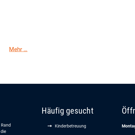
Sehenswürdigkeiten
Regi
Mehr …
Häufig gesucht
Öff
n Rand
Kinderbetreuung
Montag
 die