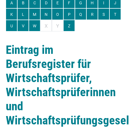
A
B
C
D
E
F
G
H
I
J
K
L
M
N
O
P
Q
R
S
T
X
Y
U
V
W
Z
Eintrag im
Berufsregister für
Wirtschaftsprüfer,
Wirtschaftsprüferinnen
und
Wirtschaftsprüfungsgesel