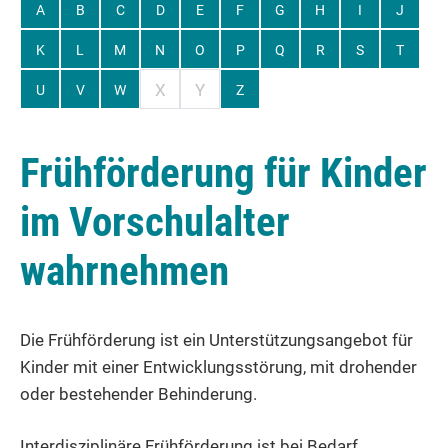
A
B
C
D
E
F
G
H
I
J
K
L
M
N
O
P
Q
R
S
T
X
Y
U
V
W
Z
Frühförderung für Kinder
im Vorschulalter
wahrnehmen
Die Frühförderung ist ein Unterstützungsangebot für
Kinder mit einer Entwicklungsstörung, mit drohender
oder bestehender Behinderung.
Interdisziplinäre Frühförderung ist bei Bedarf