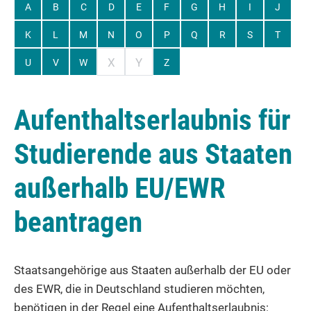
A
B
C
D
E
F
G
H
I
J
K
L
M
N
O
P
Q
R
S
T
X
Y
U
V
W
Z
Aufenthaltserlaubnis für
Studierende aus Staaten
außerhalb EU/EWR
beantragen
Staatsangehörige aus Staaten außerhalb der EU oder
des EWR, die in Deutschland studieren möchten,
benötigen in der Regel eine Aufenthaltserlaubnis: