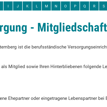
I
J
K
L
M
N
O
P
Q
R
S
rgung - Mitgliedschaf
emberg ist die berufsständische Versorgungseinricht
als Mitglied sowie Ihren Hinterbliebenen folgende Le
ebene Ehepartner oder eingetragene Lebenspartner be