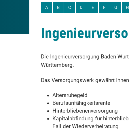
A
B
C
D
E
F
G
H
Ingenieurverso
Die Ingenieurversorgung Baden-Württ
Württemberg.
Das Versorgungswerk gewährt Ihnen 
Altersruhegeld
Berufsunfähigkeitsrente
Hinterbliebenenversorgung
Kapitalabfindung für hinterbli
Fall der Wiederverheiratung