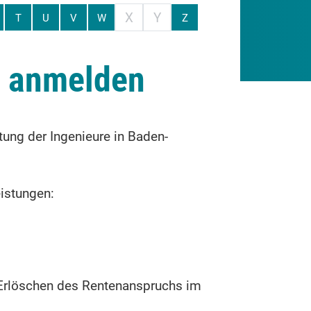
X
Y
T
U
V
W
Z
t anmelden
ung der Ingenieure in Baden-
istungen:
i Erlöschen des Rentenanspruchs im