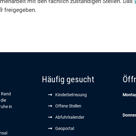
menarbeit mit den fachlich zuständigen Stellen. Das
9 freigegeben.
Häufig gesucht
Öff
n Rand
Kinderbetreuung
Montag
 die
Offene Stellen
ruhe in
Donne
Abfuhrkalender
Geoportal
hsal