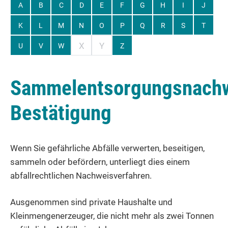
A
B
C
D
E
F
G
H
I
J
K
L
M
N
O
P
Q
R
S
T
X
Y
U
V
W
Z
Sammelentsorgungsnach
Bestätigung
Wenn Sie gefährliche Abfälle verwerten, beseitigen,
sammeln oder befördern, unterliegt dies einem
abfallrechtlichen Nachweisverfahren.
Ausgenommen sind private Haushalte und
Kleinmengenerzeuger, die nicht mehr als zwei Tonnen