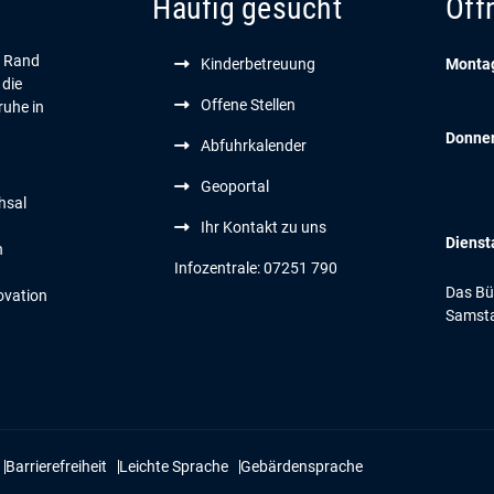
Häufig gesucht
Öff
n Rand
Kinderbetreuung
Montag
 die
Offene Stellen
ruhe in
Donne
Abfuhrkalender
Geoportal
hsal
Ihr Kontakt zu uns
Dienst
n
Infozentrale: 07251 790
Das Bür
ovation
Samsta
Barrierefreiheit
Leichte Sprache
Gebärdensprache