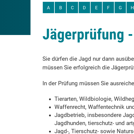
A
B
C
D
E
F
G
H
Jägerprüfung -
Sie dürfen die Jagd nur dann ausübe
müssen Sie erfolgreich die Jägerprü
In der Prüfung müssen Sie ausreich
Tierarten, Wildbiologie, Wildh
Waffenrecht, Waffentechnik und
Jagdbetrieb, insbesondere Jagd
Jagdhunden, tierschutz- und a
Jagd-, Tierschutz- sowie Natur