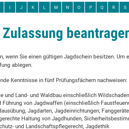
I
J
K
L
M
N
O
P
Q
R
S
 Zulassung beantrage
n, wenn Sie einen gültigen Jagdschein besitzen. Um e
fung ablegen.
ende Kenntnisse in fünf Prüfungsfächern nachweisen:
ege und Land- und Waldbau einschließlich Wildschade
 Führung von Jagdwaffen (einschließlich Faustfeuer
ausübung, Jagdarten, Jagdeinrichtungen, Fanggeräte
rtgerechte Haltung von Jagdhunden, Sicherheitsbesti
schutz- und Landschaftspflegerecht, Jagdethik