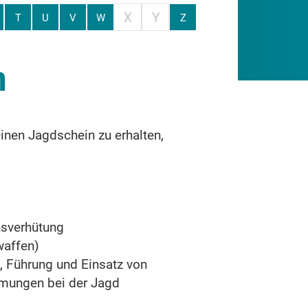
X
Y
T
U
V
W
Z
n
inen Jagdschein zu erhalten,
nsverhütung
waffen)
, Führung und Einsatz von
mmungen bei der Jagd