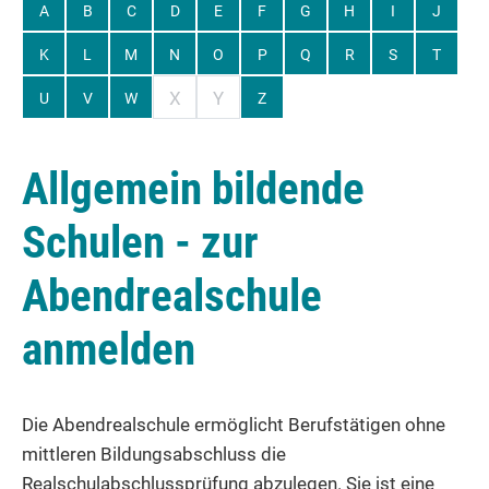
A
B
C
D
E
F
G
H
I
J
K
L
M
N
O
P
Q
R
S
T
X
Y
U
V
W
Z
Allgemein bildende
Schulen - zur
Abendrealschule
anmelden
Die Abendrealschule ermöglicht Berufstätigen ohne
mittleren Bildungsabschluss die
Realschulabschlussprüfung abzulegen. Sie ist eine