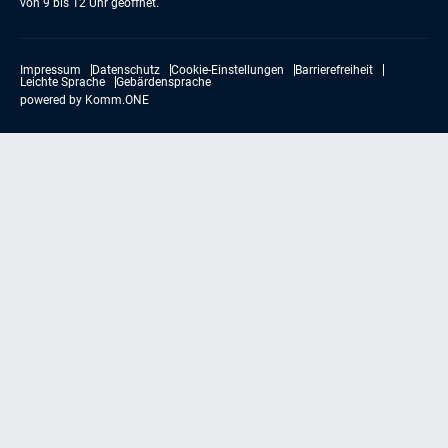
von 9 bis 12 Uhr geöffnet.
Impressum
Datenschutz
Cookie-Einstellungen
Barrierefreiheit
Leichte Sprache
Gebärdensprache
powered by
Komm.ONE