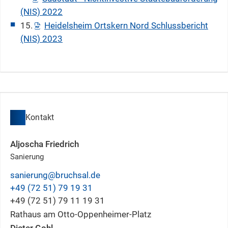
(NIS) 2022
15.
Heidelsheim Ortskern Nord Schlussbericht
(NIS) 2023
Kontakt
Aljoscha
Friedrich
Sanierung
sanierung@bruchsal.de
+49 (72
51) 79
19
31
+49 (72
51) 79
11
19
31
Rathaus am Otto-Oppenheimer-Platz
Dieter
Gohl