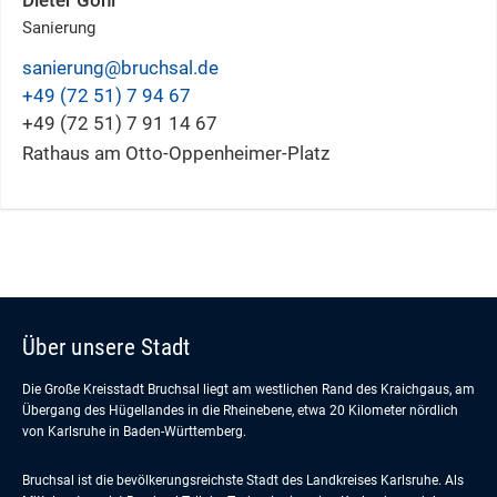
Sanierung
sanierung@bruchsal.de
+49 (72
51) 7
94
67
+49 (72
51) 7
91
14
67
Rathaus am Otto-Oppenheimer-Platz
Über unsere Stadt
Die Große Kreisstadt Bruchsal liegt am westlichen Rand des Kraichgaus, am
Übergang des Hügellandes in die Rheinebene, etwa 20 Kilometer nördlich
von Karlsruhe in Baden-Württemberg.
Bruchsal ist die bevölkerungsreichste Stadt des Landkreises Karlsruhe. Als