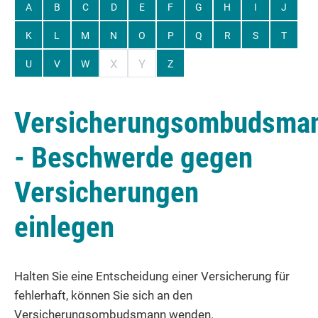
A
B
C
D
E
F
G
H
I
J
K
L
M
N
O
P
Q
R
S
T
X
Y
U
V
W
Z
Versicherungsombudsma
- Beschwerde gegen
Versicherungen
einlegen
Halten Sie eine Entscheidung einer Versicherung für
fehlerhaft, können Sie sich an den
Versicherungsombudsmann wenden.